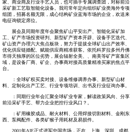
家、商业商及行业手艺人员，也可插手专属调查团，对标前沿
采矿新工艺取智能化设备。我司常年定向组织矿业类海外专项
组团，招募名额无限，成心结构矿业蓝海市场的企业，欢送来
电征询锁定席位。
展会及同期年度年会聚焦矿山平安出产、智能化采矿加
工、矿产市场投资研判、新型矿产资本开辟、设备手艺迭代、
矿山资产办理六大焦点板块，努力于提拔全球矿山出产效率、
优化供应链婚配、赋能供应商精准获客。依托科罗拉多州丹佛
市得天独厚的区位劣势，展会辐射全美、、南美等矿产富集区
域，是设备厂商、矿企、办事商对接高质量精准买家的焦点平
台。
：全球矿权买卖对接、设备维修调养办事、新型矿山材
料、定制化出产工艺、行业专项培训、出书及行业征询办事。
：同期行业年会汇聚全球矿业专家，解读政策风向、分享
前沿采矿手艺、帮力企业把控行业风口？。
：矿用橡胶成品、耐火材料、公用焊接切割材料、金刚东
西、泵阀配件、各类矿猴子用耗材及易损件。
2001年AIE正式进军中国市场，正在、上海、深圳、成都