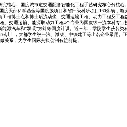
核心、国度城市道交通配备智能化工程手艺研究核心分核心、近
国度天然科学基金等国度级项目和省部级科研项目160余项，颁发论文1
车辆工程博士点和博士后流动坐，交通运输工程、动力工程及工程
车辆工程、交通运输、能源取动力工程4个专业为国度级一流本科专
能源汽车和“双碳”方针等国度计谋。近三年，学院学生获各类科
95%以上，大都学生被一汽、潍柴、中铁建工等出名企业录用。
合做关系，为学生国际交换创制有益前提。