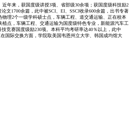
年来，获国度级讲授3项、省部级30余项；获国度级科技励2
700余篇，此中被SCI、EI、SSCI收录600余篇，出书专著
热物理2个一级学科硕士点，车辆工程、道交通运输、正在校本
业扶植点，车辆工程、交通运输为国度级特色专业，新能源汽车工
技竞赛国度级励230项。本科平均考研率达40％以上，此中
正在国际交换方面，学院取美国韦恩州立大学、韩国成均馆大