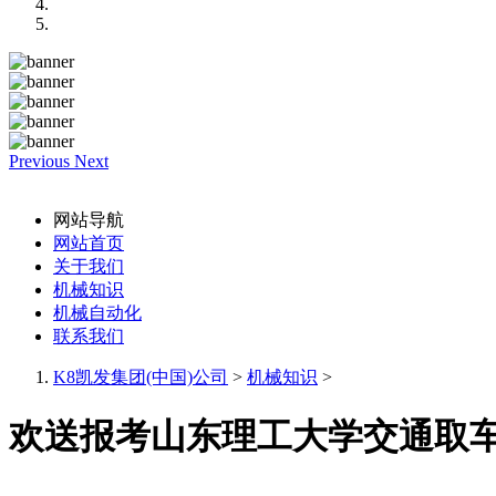
Previous
Next
网站导航
网站首页
关于我们
机械知识
机械自动化
联系我们
K8凯发集团(中国)公司
>
机械知识
>
欢送报考山东理工大学交通取