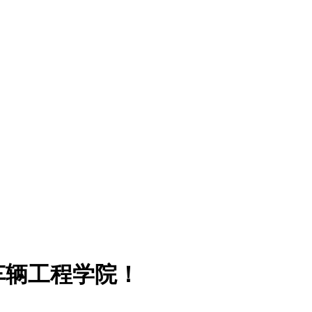
车辆工程学院！