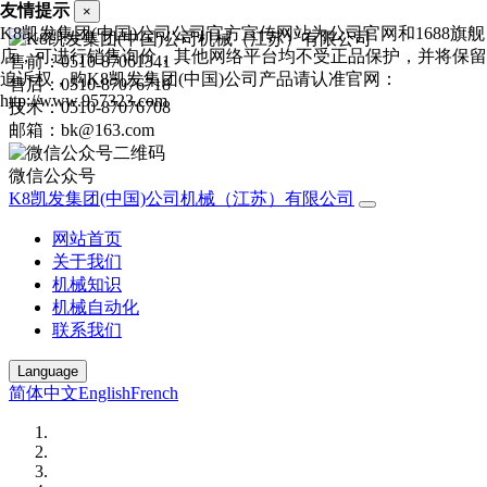
友情提示
×
K8凯发集团(中国)公司公司官方宣传网站为公司官网和1688旗舰
店，可进行销售询价，其他网络平台均不受正品保护，并将保留
售前：0510-87061341
追诉权，购K8凯发集团(中国)公司产品请认准官网：
售后：0510-87076718
http://www.957323.com
技术：0510-87076708
邮箱：bk@163.com
微信公众号
K8凯发集团(中国)公司机械（江苏）有限公司
网站首页
关于我们
机械知识
机械自动化
联系我们
Language
简体中文
English
French