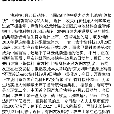
快科技5月25日动静，当固态电池被视为动力电池的“终极
线”，中国前首富悄然入局。 近日，农夫山泉创始人钟睒睒通
过旗下摄生堂，斥资约5亿元计谋投资固态电池材料企业智邦
锂电，持快科技1月23日动静，农夫山泉为驱逐夏历马年推出
的典藏版玻璃瓶生肖水近日上市。 值得留意的是，该系列自
2016年起连续推出的限量生肖水，一套（含十快科技10月28日
动静，2025胡润百富榜今日正式出炉， 而这已是钟睒睒第4次
成为中国首富，还逃平了马云此前连结的记实。 不外，正在
揭晓首富后，网友的疑问也会快科技9月29日动静，近日，农
夫山泉旗下茶饮料“东方树叶”瓶身标识激发网友热议。 有网
友正在社交发帖，俄然发觉本人常喝的“东方树叶”瓶身上写着
“不宜冷冻&rdq快科技9月9日动静，据报道，今日，万泰生物
正在厦门举办国产九价HPV疫苗馨可宁9首针接种勾当，万泰
生物实控人钟睒睒出席了首针该勾当典礼。 据领会，馨可宁9
是全球第二个、中国首个国产九价快科技7月25日动静，今日
早间，农夫山泉开盘大涨，截止收盘，涨幅超3。56%，市值
达到5230亿港元。 值得留意的是，今日盘中农夫山泉市值跨
越5300亿港元，创下自2022年1月以来的新高。 而颠末长快科
技7月21日动静，近日，有网友发帖称，农夫山泉红色包拆的