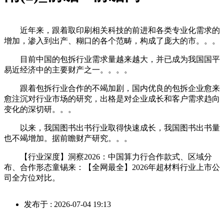
近年来，跟着取印刷相关科技的前进和各类专业化需求的
增加，渗入到出产、糊口的各个范畴，构成了庞大的市。。。
目前中国的包拆行业需求量越来越大，并已成为我国国平
易近经济中的主要财产之一。。。。
跟着包拆行业合作的不竭加剧，国内优良的包拆企业愈来
愈注沉对行业市场的研究，出格是对企业成长和客户需求趋向
变化的深切研。。。
以来，我国图书出书行业取得快速成长，我国图书出书量
也不竭增加。据前瞻财产研究。。。
【行业深度】洞察2026：中国算力行合作款式、区域分
布、合作形态童锡来：【全网最全】2026年超材料行业上市公
司全方位对比。
发布于 : 2026-07-04 19:13