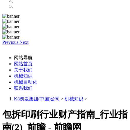
Previous
Next
网站导航
网站首页
关于我们
机械知识
机械自动化
联系我们
K8凯发集团(中国)公司
>
机械知识
>
包拆印刷行业财产指南_行业指
南(2)_前瞻 - 前瞻网