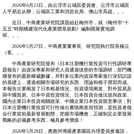
2026年6月23日，由云浮市云城區委員會、云浮市云城區
人平易近从辦，云城區工業和消息化局、佛山市高超。。。
近日，中商產業研究院課題組赴梅州市，就《梅州市“十
五五”時期構建現代化產業體系規劃》編制開展實地調
研。。。
2026年5月27日，中商產業董事長、研究院執行院長楊云
（客。。。
中商產業研究院發布《日本注塑機行業投資可行性調研專
題報告》由資深專家和研究人員通過缜密的市場調研，部門機
構發布的最新權威數據，并對多位業內資深專家進行深切訪談
的基礎上，通過相關市場研究的东西、理論和模子撰寫而成。
本報告次要阐发了日本根基情況、投資環境阐发、對外貿易及
與中國貿易、日本中資投資情況、日本投資合做法規與政策、
國內企業日本投資相關政策、中國企業日本投資留意事項；對
日本注塑機行業投資可行性做出審慎阐发與預測，是投資者领
会行業當前最新發展動態，把握市場機會，正確制定企業發展
戰略的必備參考东西，極具參考價值！
2026年5月29日，應惠州博羅產業園區办理委員會邀請，