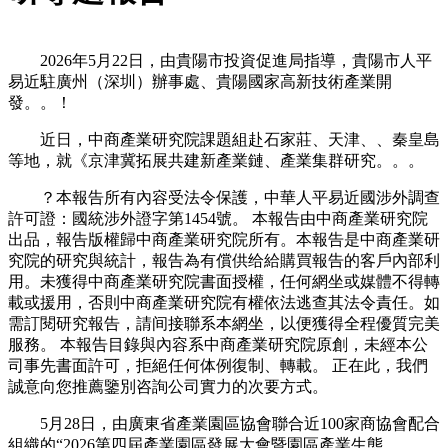
2026年5月22日，由貴陽市投資促進局指導，貴陽市人平
易近駐廣州（深圳）辦事處、貴陽國家高新技術產業開
發。。！
近日，中商產業研究院課題組赴石家莊、天津、、秦皇島
等地，就《京津冀拓展共建新產業鏈、產業集群研究。。。
？本報告所有內容受法令保護，中華人平易近國涉外調查
許可證：國統涉外證字第1454號。 本報告由中商產業研究院
出品，報告版權歸中商產業研究院所有。本報告是中商產業研
究院的研究與統計，報告為有償供给給購買報告的客戶內部利
用。未獲得中商產業研究院書面授權，任何網坐或媒體不得轉
載或援用，否則中商產業研究院有權依法逃查其法令責任。如
需訂閱研究報告，請间接聯系本網坐，以便獲得全程優質完美
服務。 本報告目錄與內容系中商產業研究院原創，未經本公
司事先書面許可，拒絕任何体例復制、轉載。 正在此，我們
誠意向您推薦鑒別咨詢公司實力的次要方式。
5月28日，由廣東省產業園區協會聯合近100家商協會配合
組織的“2026第四屆產業園區發展大會暨園區產業生態