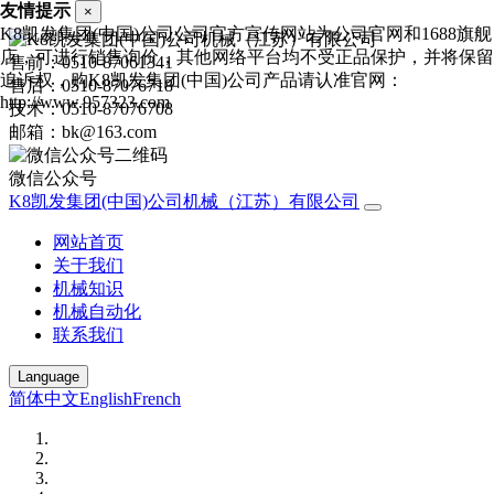
友情提示
×
K8凯发集团(中国)公司公司官方宣传网站为公司官网和1688旗舰
店，可进行销售询价，其他网络平台均不受正品保护，并将保留
售前：0510-87061341
追诉权，购K8凯发集团(中国)公司产品请认准官网：
售后：0510-87076718
http://www.957323.com
技术：0510-87076708
邮箱：bk@163.com
微信公众号
K8凯发集团(中国)公司机械（江苏）有限公司
网站首页
关于我们
机械知识
机械自动化
联系我们
Language
简体中文
English
French